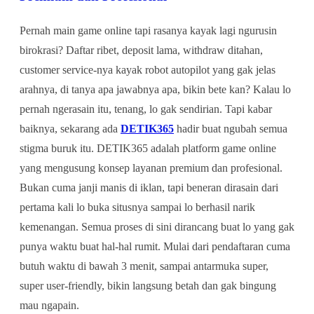
Pernah main game online tapi rasanya kayak lagi ngurusin
birokrasi? Daftar ribet, deposit lama, withdraw ditahan,
customer service-nya kayak robot autopilot yang gak jelas
arahnya, di tanya apa jawabnya apa, bikin bete kan? Kalau lo
pernah ngerasain itu, tenang, lo gak sendirian. Tapi kabar
baiknya, sekarang ada
DETIK365
hadir buat ngubah semua
stigma buruk itu. DETIK365 adalah platform game online
yang mengusung konsep layanan premium dan profesional.
Bukan cuma janji manis di iklan, tapi beneran dirasain dari
pertama kali lo buka situsnya sampai lo berhasil narik
kemenangan. Semua proses di sini dirancang buat lo yang gak
punya waktu buat hal-hal rumit. Mulai dari pendaftaran cuma
butuh waktu di bawah 3 menit, sampai antarmuka super,
super user-friendly, bikin langsung betah dan gak bingung
mau ngapain.