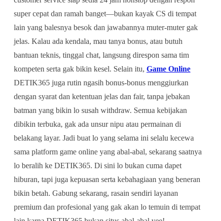
super cepat dan ramah banget—bukan kayak CS di tempat
lain yang balesnya besok dan jawabannya muter-muter gak
jelas. Kalau ada kendala, mau tanya bonus, atau butuh
bantuan teknis, tinggal chat, langsung direspon sama tim
kompeten serta gak bikin kesel. Selain itu,
Game Online
DETIK365 juga rutin ngasih bonus-bonus menggiurkan
dengan syarat dan ketentuan jelas dan fair, tanpa jebakan
batman yang bikin lo susah withdraw. Semua kebijakan
dibikin terbuka, gak ada unsur nipu atau permainan di
belakang layar. Jadi buat lo yang selama ini selalu kecewa
sama platform game online yang abal-abal, sekarang saatnya
lo beralih ke DETIK365. Di sini lo bukan cuma dapet
hiburan, tapi juga kepuasan serta kebahagiaan yang beneran
bikin betah. Gabung sekarang, rasain sendiri layanan
premium dan profesional yang gak akan lo temuin di tempat
lain karna DETIK365 bukan situs abal-abal yee!