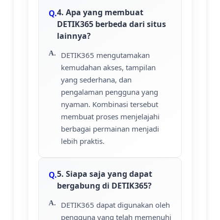
4. Apa yang membuat
DETIK365 berbeda dari situs
lainnya?
DETIK365 mengutamakan
kemudahan akses, tampilan
yang sederhana, dan
pengalaman pengguna yang
nyaman. Kombinasi tersebut
membuat proses menjelajahi
berbagai permainan menjadi
lebih praktis.
5. Siapa saja yang dapat
bergabung di DETIK365?
DETIK365 dapat digunakan oleh
pengguna yang telah memenuhi