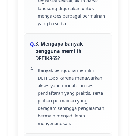
registrasi selesai, akun dapat
langsung digunakan untuk
mengakses berbagai permainan
yang tersedia.
3. Mengapa banyak
pengguna memilih
DETIK365?
Banyak pengguna memilih
DETIK365 karena menawarkan
akses yang mudah, proses
pendaftaran yang praktis, serta
pilihan permainan yang
beragam sehingga pengalaman
bermain menjadi lebih
menyenangkan.