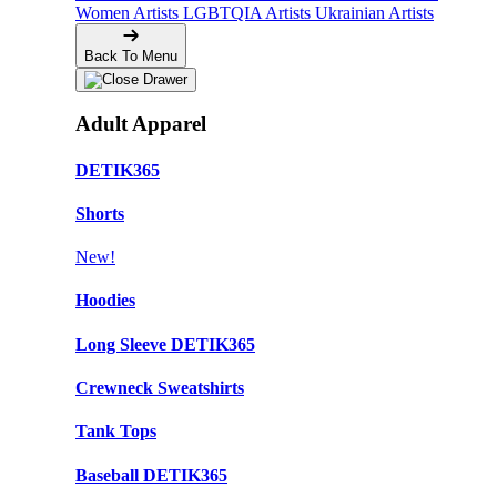
Women Artists
LGBTQIA Artists
Ukrainian Artists
Back To Menu
Adult Apparel
DETIK365
Shorts
New!
Hoodies
Long Sleeve DETIK365
Crewneck Sweatshirts
Tank Tops
Baseball DETIK365