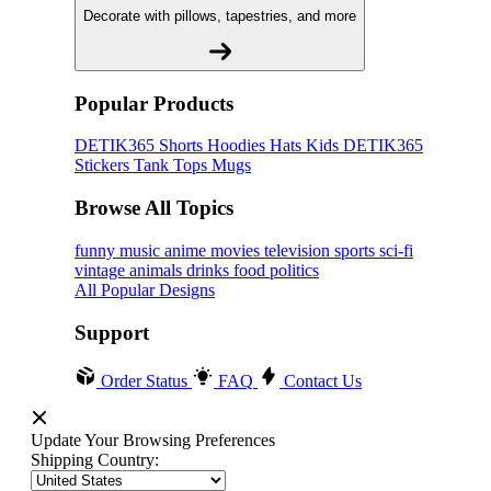
Decorate with pillows, tapestries, and more
Popular Products
DETIK365
Shorts
Hoodies
Hats
Kids DETIK365
Stickers
Tank Tops
Mugs
Browse All Topics
funny
music
anime
movies
television
sports
sci-fi
vintage
animals
drinks
food
politics
All Popular Designs
Support
Order Status
FAQ
Contact Us
Update Your Browsing Preferences
Shipping Country: