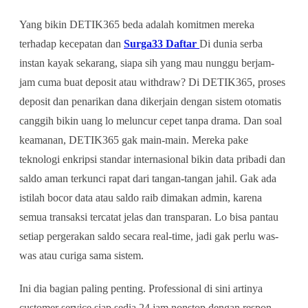
Yang bikin DETIK365 beda adalah komitmen mereka
terhadap kecepatan dan
Surga33 Daftar
Di dunia serba
instan kayak sekarang, siapa sih yang mau nunggu berjam-
jam cuma buat deposit atau withdraw? Di DETIK365, proses
deposit dan penarikan dana dikerjain dengan sistem otomatis
canggih bikin uang lo meluncur cepet tanpa drama. Dan soal
keamanan, DETIK365 gak main-main. Mereka pake
teknologi enkripsi standar internasional bikin data pribadi dan
saldo aman terkunci rapat dari tangan-tangan jahil. Gak ada
istilah bocor data atau saldo raib dimakan admin, karena
semua transaksi tercatat jelas dan transparan. Lo bisa pantau
setiap pergerakan saldo secara real-time, jadi gak perlu was-
was atau curiga sama sistem.
Ini dia bagian paling penting. Professional di sini artinya
customer service siap sedia 24 jam nonstop dengan respon